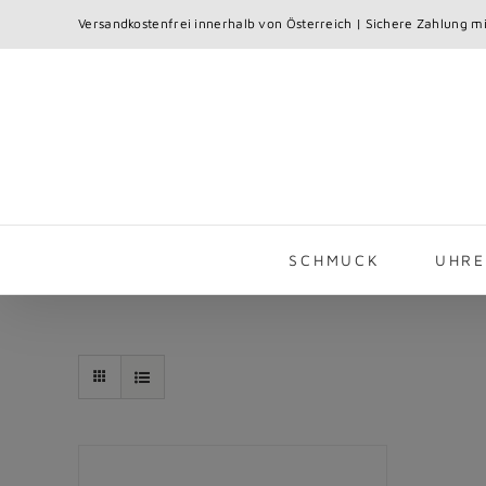
Skip
Versandkostenfrei innerhalb von Österreich | Sichere Zahlung mi
to
content
SCHMUCK
UHR