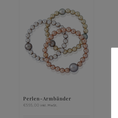
Perlen-Armbänder
€
555,00
inkl. MwSt.