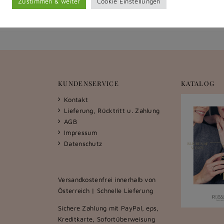
Zustimmen & weiter
Cookie Einstellungen
KUNDENSERVICE
KATALOG
Kontakt
Lieferung, Rücktritt u. Zahlung
AGB
Impressum
Datenschutz
Versandkostenfrei innerhalb von
Österreich | Schnelle Lieferung
Sichere Zahlung mit PayPal, eps,
Kreditkarte, Sofortüberweisung