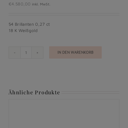
€
4.580,00
inkl. MwSt.
54 Brillanten 0,27 ct
18 K Weißgold
IN DEN WARENKORB
Al
Coro
—
Stretchy
Collection
Menge
Ähnliche Produkte