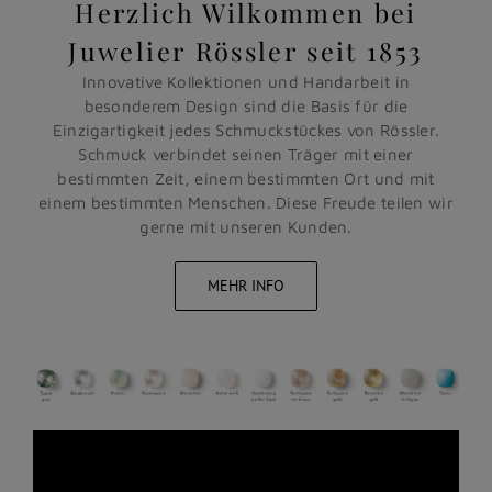
Herzlich Wilkommen bei
Juwelier Rössler seit 1853
Innovative Kollektionen und Handarbeit in
besonderem Design sind die Basis für die
Einzigartigkeit jedes Schmuckstückes von Rössler.
Schmuck verbindet seinen Träger mit einer
bestimmten Zeit, einem bestimmten Ort und mit
einem bestimmten Menschen. Diese Freude teilen wir
gerne mit unseren Kunden.
MEHR INFO