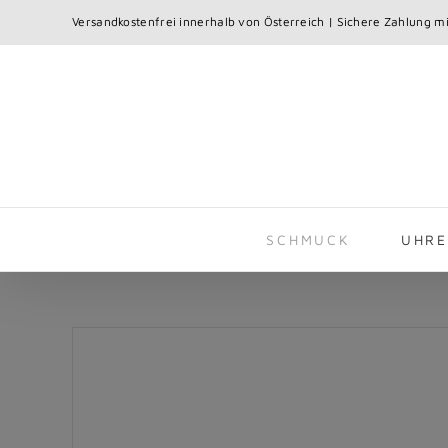
Skip
Versandkostenfrei innerhalb von Österreich | Sichere Zahlung mi
to
content
SCHMUCK
UHR