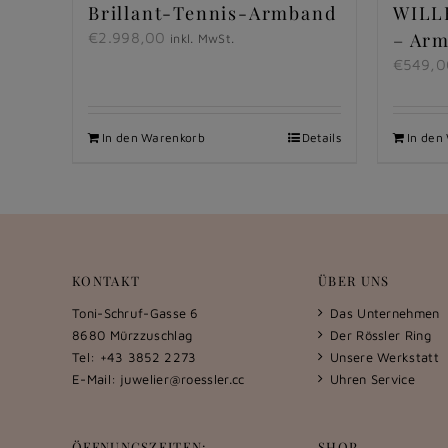
Brillant-Tennis-Armband
WILL
– Ar
€
2.998,00
inkl. MwSt.
€
549,0
In den Warenkorb
Details
In den
KONTAKT
ÜBER UNS
Toni-Schruf-Gasse 6
Das Unternehmen
8680 Mürzzuschlag
Der Rössler Ring
Tel: +43 3852 2273
Unsere Werkstatt
E-Mail:
juwelier@roessler.cc
Uhren Service
ÖFFNUNGSZEITEN:
SHOP