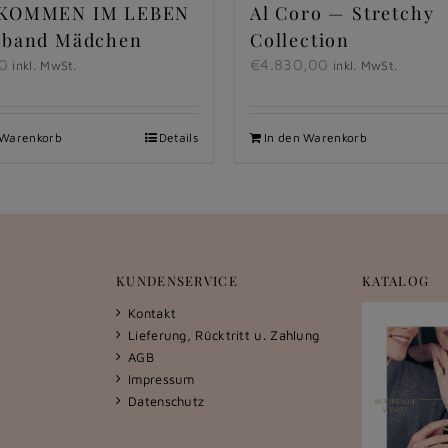
KOMMEN IM LEBEN
Al Coro — Stretchy
mband Mädchen
Collection
0
€
4.830,00
inkl. MwSt.
inkl. MwSt.
 Warenkorb
Details
In den Warenkorb
KUNDENSERVICE
KATALOG
Kontakt
Lieferung, Rücktritt u. Zahlung
AGB
Impressum
Datenschutz