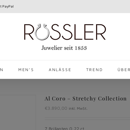
t PayPal
EN
MEN’S
ANLÄSSE
TREND
ÜBE
Al Coro – Stretchy Collection
€
3.890,00
inkl. MwSt.
7 Brillanten 0,22 ct