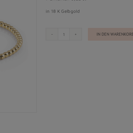
in 18 K Gelbgold
IN DEN WARENKOR
Al
Coro
-
Stretchy
Collection
Menge