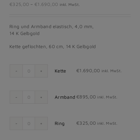
Preisspanne:
€
325,00
–
€
1.690,00
inkl. MwSt.
€325,00
bis
€1.690,00
Ring und Armband elastisch, 4,0 mm,
14 K Gelbgold
Kette geflochten, 60 cm, 14 K Gelbgold
€
1.690,00
Kette
inkl. MwSt.
Kette
Menge
€
895,00
Armband
inkl. MwSt.
Armband
Menge
€
325,00
Ring
inkl. MwSt.
Ring
Menge