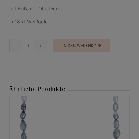
mit Brillant – Ohrstecker
in 18 kt Weißgold
IN DEN WARENKORB
In
Bloom
-
Ohrringe
Jade
Ohrscheiben
Ähnliche Produkte
Menge