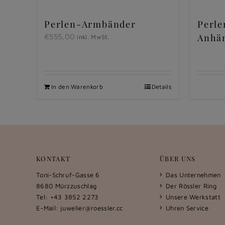
Perlen-Armbänder
Perle
Anhä
€
555,00
inkl. MwSt.
In den Warenkorb
Details
KONTAKT
ÜBER UNS
Toni-Schruf-Gasse 6
Das Unternehmen
8680 Mürzzuschlag
Der Rössler Ring
Tel: +43 3852 2273
Unsere Werkstatt
E-Mail:
juwelier@roessler.cc
Uhren Service