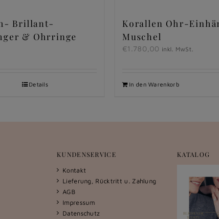
n- Brillant-
Korallen Ohr-Einhä
nger & Ohrringe
Muschel
€
1.780,00
inkl. MwSt.
Details
In den Warenkorb
KUNDENSERVICE
KATALOG
Kontakt
Lieferung, Rücktritt u. Zahlung
AGB
Impressum
Datenschutz