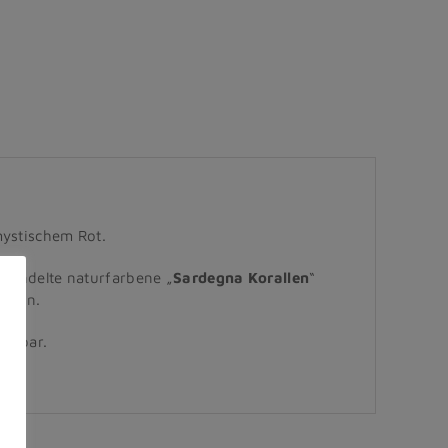
mystischem Rot.
ehandelte naturfarbene „
Sardegna Korallen
“
eiten.
fügbar.