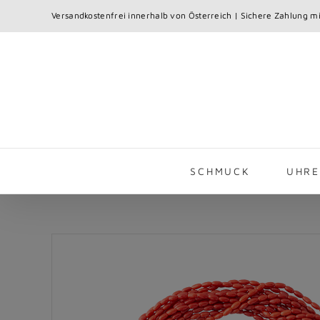
Skip
Versandkostenfrei innerhalb von Österreich | Sichere Zahlung mi
to
content
SCHMUCK
UHR