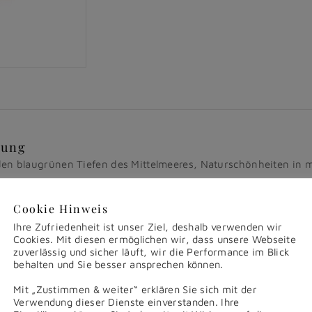
bung
den blaugrünen Tiefen des Mittelmeeres, Naturschönheiten in 
000 lebenden Korallenarten verarbeiten wir ausschlieslich unb
Cookie Hinweis
araus einzigartige Schmuckstücke für viele passende Gelegenh
Ihre Zufriedenheit ist unser Ziel, deshalb verwenden wir
rtenschutz stehende Koralle ist nur mehr aus Altbeständen ver
Cookies. Mit diesen ermöglichen wir, dass unsere Webseite
zuverlässig und sicher läuft, wir die Performance im Blick
behalten und Sie besser ansprechen können.
Mit „Zustimmen & weiter“ erklären Sie sich mit der
Verwendung dieser Dienste einverstanden. Ihre