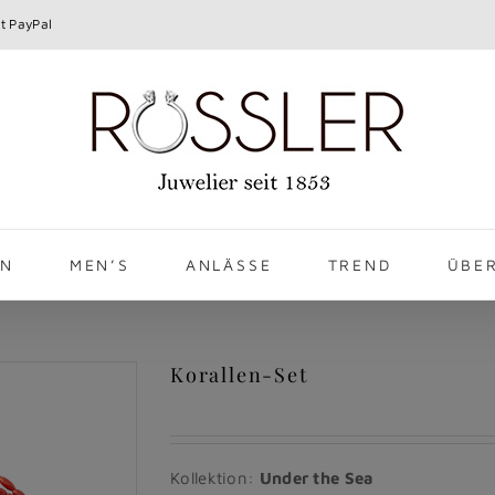
t PayPal
EN
MEN’S
ANLÄSSE
TREND
ÜBE
Korallen-Set
Kollektion:
Under the Sea