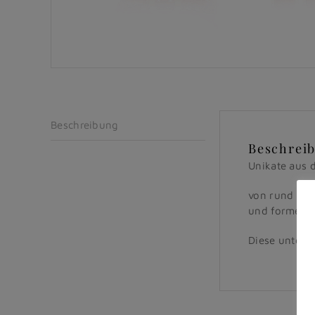
Beschreibung
Beschrei
Unikate aus 
von rund 10.
und formen d
Diese unter A