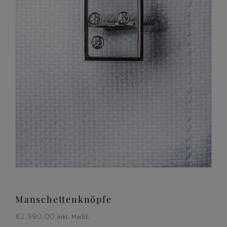
Manschettenknöpfe
€
2.990,00
inkl. MwSt.