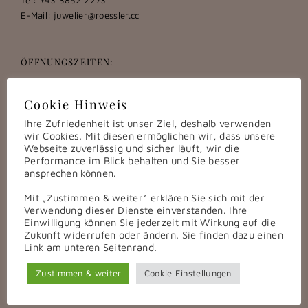
Tel: +43 3852 2273
E-Mail:
juwelier@roessler.cc
ÖFFNUNGSZEITEN:
Montag bis Freitag:
9:00 – 12:00 u. 15:00 – 17:00
Cookie Hinweis
Samstag:
Ihre Zufriedenheit ist unser Ziel, deshalb verwenden
9:00 – 12:00
wir Cookies. Mit diesen ermöglichen wir, dass unsere
Termine nach Absprache auch außerhalb der Geschäftszeiten
Webseite zuverlässig und sicher läuft, wir die
gerne möglich.
Performance im Blick behalten und Sie besser
ansprechen können.
Mit „Zustimmen & weiter“ erklären Sie sich mit der
ÜBER UNS
Verwendung dieser Dienste einverstanden. Ihre
Einwilligung können Sie jederzeit mit Wirkung auf die
Das Unternehmen
Zukunft widerrufen oder ändern. Sie finden dazu einen
Der Rössler Ring
Link am unteren Seitenrand.
Unsere Werkstatt
Zustimmen & weiter
Cookie Einstellungen
Uhren Service