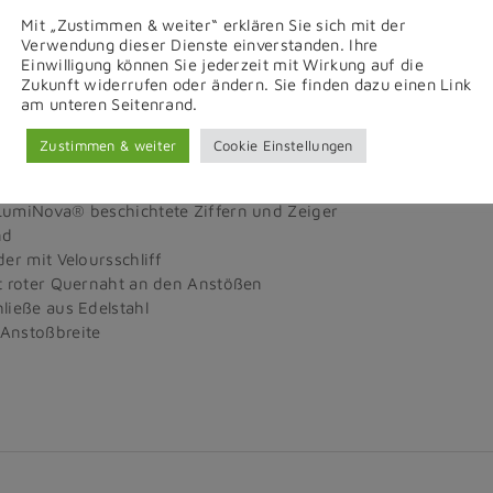
it historischem „h“
Mit „Zustimmen & weiter“ erklären Sie sich mit der
esser 39 mm, Höhe 14,5 mm
Verwendung dieser Dienste einverstanden. Ihre
Einwilligung können Sie jederzeit mit Wirkung auf die
s, innen entspiegeltes Saphirglas
Zukunft widerrufen oder ändern. Sie finden dazu einen Link
aubter Gehäuseboden mit innen entspiegeltem Saphirglas
am unteren Seitenrand.
erungsnummer 044/140
icht bis 10 bar/10 ATM nach DIN 8310
Zustimmen & weiter
Cookie Einstellungen
att
t historischem Logo
LumiNova
®
beschichtete Ziffern und Zeiger
nd
der mit Veloursschliff
t roter Quernaht an den Anstößen
ließe aus Edelstahl
Anstoßbreite