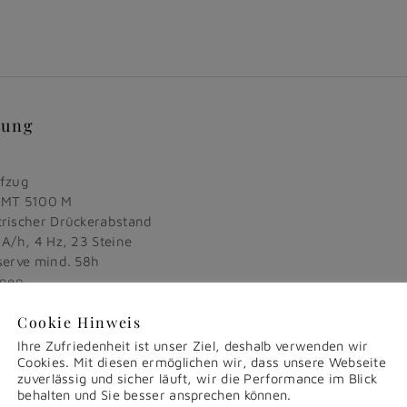
bung
fzug
 AMT 5100 M
rischer Drückerabstand
A/h, 4 Hz, 23 Steine
erve mind. 58h
onen
Sekunde
Cookie Hinweis
uten Zähler
ax Chronograph mit zentraler Stoppsekunde
Ihre Zufriedenheit ist unser Ziel, deshalb verwenden wir
e
Cookies. Mit diesen ermöglichen wir, dass unsere Webseite
zuverlässig und sicher läuft, wir die Performance im Blick
l satiniert/poliert
behalten und Sie besser ansprechen können.
rücker aus HyCeram