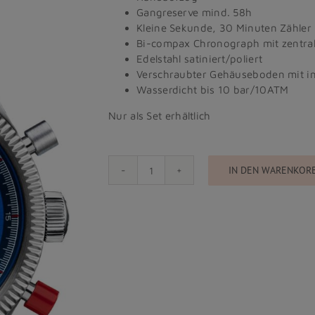
Gangreserve mind. 58h
Kleine Sekunde, 30 Minuten Zähler
Bi-compax Chronograph mit zentra
Edelstahl satiniert/poliert
Verschraubter Gehäuseboden mit in
Wasserdicht bis 10 bar/10ATM
Nur als Set erhältlich
IN DEN WARENKOR
Red
X
blau
39mm
Menge