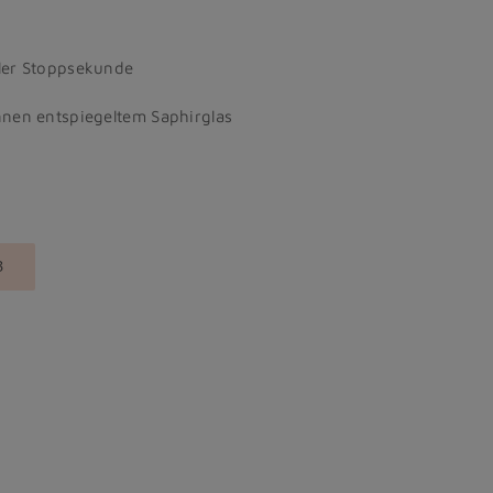
ler Stoppsekunde
nen entspiegeltem Saphirglas
B