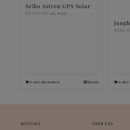
Seiko Astron GPS Solar
€
2.450,00
inkl. MwSt.
Jung
€
540,
In den Warenkorb
Details
In den
KONTAKT
ÜBER UNS