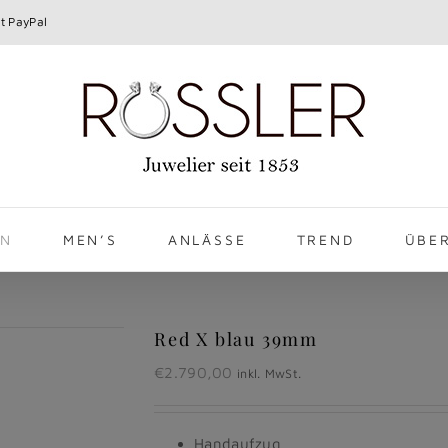
t PayPal
EN
MEN’S
ANLÄSSE
TREND
ÜBE
Red X blau 39mm
€
2.790,00
inkl. MwSt.
Handaufzug