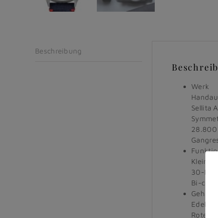
Beschreibung
Beschrei
Werk
Handau
Sellita
Symmet
28.800 
Gangres
Funkti
Kleine 
30-Min
Bi-comp
Gehäus
Edelstah
Roter D