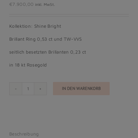
€
7.900,00
inkl. MwSt.
Kollektion: Shine Bright
Brillant Ring 0,53 ct und TW-VVS
seitlich besetzten Brillanten 0,23 ct
in 18 kt Rosegold
IN DEN WARENKORB
Shine
Bright
-
Princess
Brillant
Ring
Menge
Beschreibung