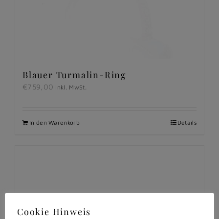
Blauer Turmalin-Ring
€
759,00
inkl. MwSt.
In den Warenkorb
Details
Cookie Hinweis