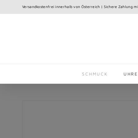
Skip
Versandkostenfrei innerhalb von Österreich | Sichere Zahlung mi
to
content
SCHMUCK
UHR