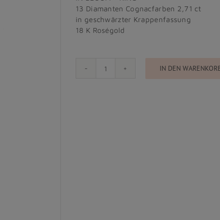
13 Diamanten Cognacfarben 2,71 ct
in geschwärzter Krappenfassung
18 K Roségold
IN DEN WARENKOR
TOI
ET
MOI
Menge