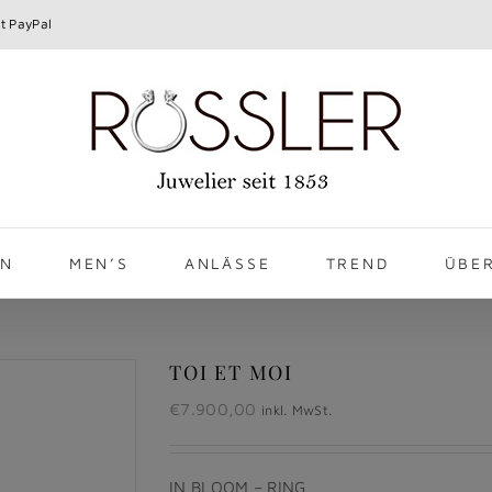
t PayPal
EN
MEN’S
ANLÄSSE
TREND
ÜBE
TOI ET MOI
€
7.900,00
inkl. MwSt.
IN BLOOM – RING