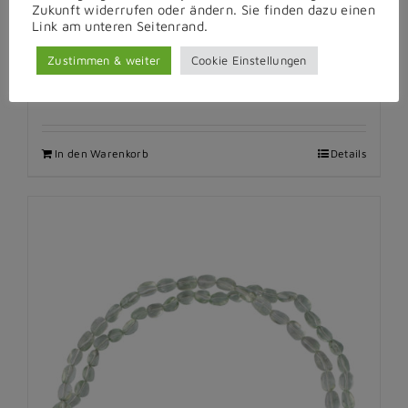
Zukunft widerrufen oder ändern. Sie finden dazu einen
Link am unteren Seitenrand.
Zustimmen & weiter
Cookie Einstellungen
Al Coro – Anhänger
€
3.850,00
inkl. MwSt.
In den Warenkorb
Details