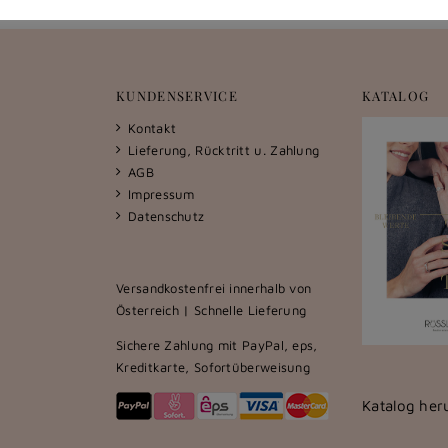
KUNDENSERVICE
KATALOG
Kontakt
Lieferung, Rücktritt u. Zahlung
AGB
Impressum
Datenschutz
Versandkostenfrei innerhalb von
Österreich | Schnelle Lieferung
Sichere Zahlung mit PayPal, eps,
Kreditkarte, Sofortüberweisung
Katalog her