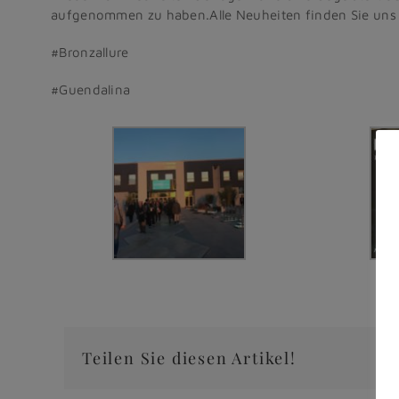
aufgenommen zu haben.Alle Neuheiten finden Sie uns 
#Bronzallure
#Guendalina
Teilen Sie diesen Artikel!