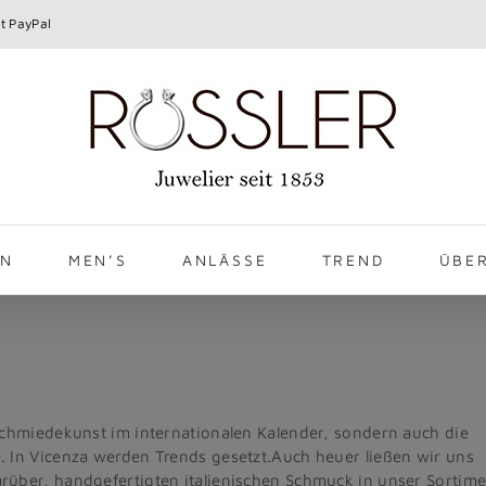
t PayPal
EN
MEN’S
ANLÄSSE
TREND
ÜBE
dschmiedekunst im internationalen Kalender, sondern auch die
. In Vicenza werden Trends gesetzt.Auch heuer ließen wir uns
rüber, handgefertigten italienischen Schmuck in unser Sortim