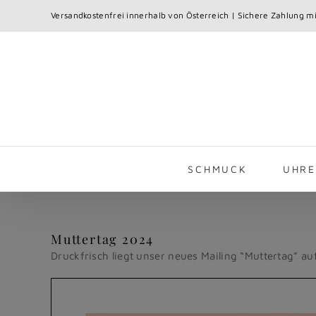
Skip
Versandkostenfrei innerhalb von Österreich | Sichere Zahlung mi
to
content
SCHMUCK
UHR
Muttertag 2024
Druckfrisch liegt unser neues Mailing “Muttertag” au