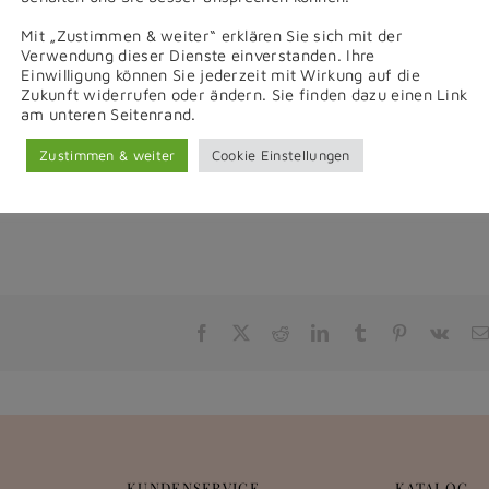
Mit „Zustimmen & weiter“ erklären Sie sich mit der
Verwendung dieser Dienste einverstanden. Ihre
Einwilligung können Sie jederzeit mit Wirkung auf die
Zukunft widerrufen oder ändern. Sie finden dazu einen Link
am unteren Seitenrand.
Zustimmen & weiter
Cookie Einstellungen
Facebook
X
Reddit
LinkedIn
Tumblr
Pinterest
Vk
KUNDENSERVICE
KATALOG