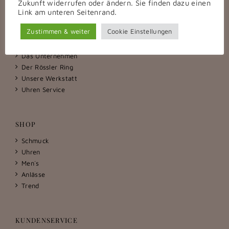
Zukunft widerrufen oder ändern. Sie finden dazu einen
gerne möglich.
Link am unteren Seitenrand.
Zustimmen & weiter
Cookie Einstellungen
ÜBER UNS
Das Unternehmen
Der Rössler Ring
Unsere Werkstatt
Uhren Service
SHOP
Schmuck
Uhren
Men´s
Anlässe
Trend
KUNDENSERVICE