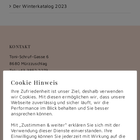
Der Winterkatalog 2023
KONTAKT
Toni-Schruf-Gasse 6
8680 Mürzzuschlag
Tel: +43 3852 2273
E-Mail:
juwelier@roessler.cc
Cookie Hinweis
Ihre Zufriedenheit ist unser Ziel, deshalb verwenden
wir Cookies. Mit diesen ermöglichen wir, dass unsere
ÖFFNUNGSZEITEN:
Webseite zuverlässig und sicher läuft, wir die
Performance im Blick behalten und Sie besser
Montag bis Freitag:
ansprechen können.
9:00 – 12:00 u. 15:00 – 17:00
Samstag:
Mit „Zustimmen & weiter“ erklären Sie sich mit der
9:00 – 12:00
Verwendung dieser Dienste einverstanden. Ihre
Einwilligung können Sie jederzeit mit Wirkung auf die
Termine nach Absprache auch außerhalb der Geschäftszeiten