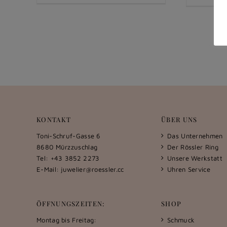
KONTAKT
ÜBER UNS
Toni-Schruf-Gasse 6
Das Unternehmen
8680 Mürzzuschlag
Der Rössler Ring
Tel: +43 3852 2273
Unsere Werkstatt
E-Mail:
juwelier@roessler.cc
Uhren Service
ÖFFNUNGSZEITEN:
SHOP
Montag bis Freitag:
Schmuck