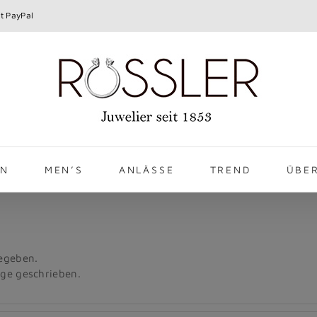
t PayPal
EN
MEN’S
ANLÄSSE
TREND
ÜBE
gegeben.
äge geschrieben.