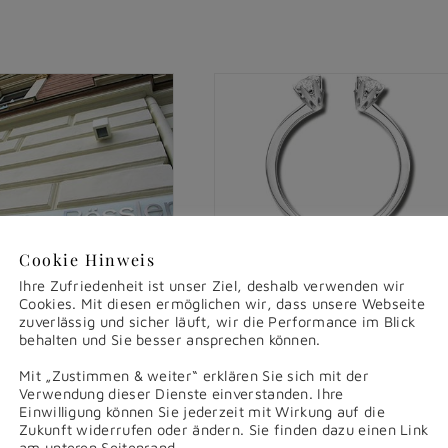
Cookie Hinweis
reuen uns auf
Willkommen auf
Ihre Zufriedenheit ist unser Ziel, deshalb verwenden wir
Cookies. Mit diesen ermöglichen wir, dass unsere Webseite
 Besuch
unserer neuen
zuverlässig und sicher läuft, wir die Performance im Blick
Website
behalten und Sie besser ansprechen können.
gespieltes
rtes Team ist das
Wir haben einen neuen
Mit „Zustimmen & weiter“ erklären Sie sich mit der
Auf für ein
Markenauftritt erarbeitet
Verwendung dieser Dienste einverstanden. Ihre
eiches Unternehmen.
und damit auch unseren
Einwilligung können Sie jederzeit mit Wirkung auf die
en gelten
[...]
Zukunft widerrufen oder ändern. Sie finden dazu einen Link
Webauftritt erneuert und
am unteren Seitenrand.