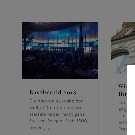
Wir f
Baselworld 2018
Ihren
Die heurige Ausgabe der
Ein ein
weltgrößten Uhrenmesse
engagie
startete heuer, nicht ganz
Um und 
frei von Sorgen. Statt 1500,
erfolgr
heuer
[...]
Pretios