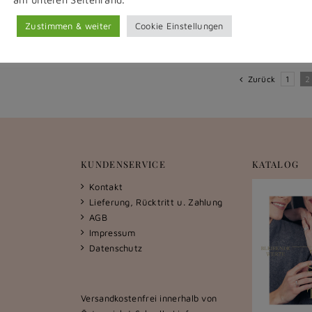
modernisiert. Mit
[...]
Zustimmen & weiter
Cookie Einstellungen
Zurück
1
2
KUNDENSERVICE
KATALOG
Kontakt
Lieferung, Rücktritt u. Zahlung
AGB
Impressum
Datenschutz
Versandkostenfrei innerhalb von